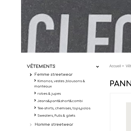
VÊTEMENTS
Accueil
>
Vê
Femme streetwear
Kimonos, vestes ,blousons &
PANN
manteaux
robes & jupes
Jeans&pant&short&combi
Tee-shirts, chemises, tops,polos
Sweaters, Pulls & gilets
Homme streetwear