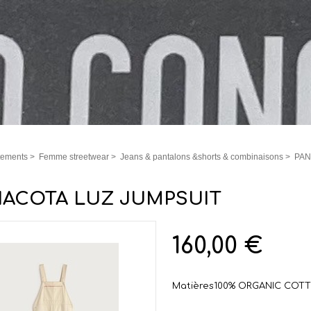
tements
>
Femme streetwear
>
Jeans & pantalons &shorts & combinaisons
>
PAN
ACOTA LUZ JUMPSUIT
160,00 €
Matières
100% ORGANIC COT