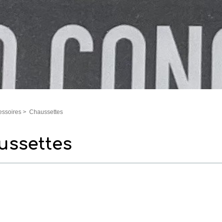
essoires
>
Chaussettes
ussettes