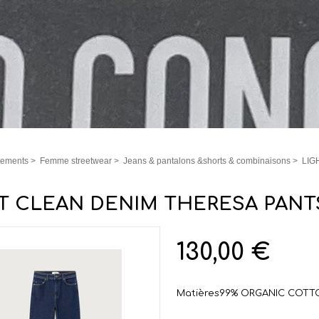
tements
>
Femme streetwear
>
Jeans & pantalons &shorts & combinaisons
>
LIG
T CLEAN DENIM THERESA PANT
130,00 €
Matières
99% ORGANIC COTTO