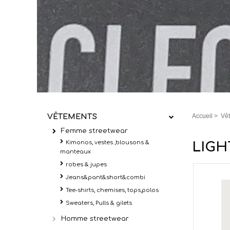
VÊTEMENTS
Accueil
>
Vê
Femme streetwear
Kimonos, vestes ,blousons &
LIGH
manteaux
robes & jupes
Jeans&pant&short&combi
Tee-shirts, chemises, tops,polos
Sweaters, Pulls & gilets
Homme streetwear